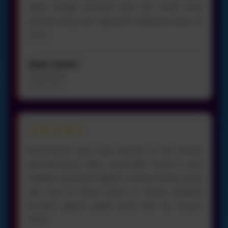
stabil banget dimainin dari HP. Cocok buat
pemula yang mau ngerasain withdraw besar di
2026.
Dewi Lestari
Yogyakarta
29 Juli 2026
★★★★★
Bener-bener puas main taruhan di sini! Pilihan
permainannya selalu up-to-date. SLOT777 jadi
andalan saya buat dapetin maxwin terbaru yang
lagi viral di tahun 2026 ini. Server thailand
terbukti ngasih scatter terus hari ini. Sukses
terus!