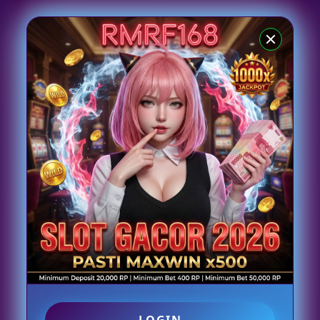
3. Provider apa saja yang tersedia di
SLOT777?
Kami bekerja sama dengan provider game
terbaik di industri ini, seperti Pragmatic Play, PG
Soft, dan masih banyak lagi. Semuanya
tersambung langsung ke jaringan server thailand
yang dikenal selalu menghadirkan fitur-fitur
inovatif dan mesin yang gampang pecah.
4. Mengapa SLOT777 disebut sebagai
link situs slot gacor terpercaya 2026?
SLOT777 telah teruji memiliki sistem keamanan
tingkat tinggi, menggunakan server thailand
yang stabil dan anti-lag, serta jaminan bayar
LOGIN