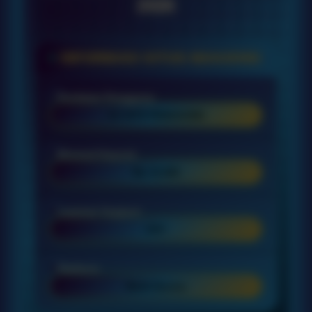
2026
INFORMASI SITUS MAHJONG
Penilaian Pengguna
10 JUTA PENGGUNA
Minimal Deposit
Rp 10.000
Layanan Support
24/7
Platform
Multi-Device