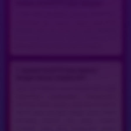
terbaru di SLOT777 pasti dibayar?
Sangat pasti! Berapapun nominal kemenangan
sensasional dari maxwin terbaru yang Anda
hasilkan hari ini, SLOT777 akan langsung
memproses pencairan dana (withdraw) ke
rekening Anda tanpa potongan sedikitpun.
7. Apakah SLOT777 bisa diakses
dengan lancar melalui HP?
Tentu saja. Platform server thailand kami sudah
sepenuhnya dioptimalkan menggunakan
teknologi HTML5 terbaru. Anda bisa mengakses
seluruh game slot gacor dengan lancar melalui
perangkat Android, iOS, tablet, maupun
komputer tanpa perlu mengunduh aplikasi