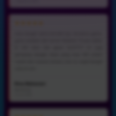
1 Agustus 2026
★★★★★
Suka banget sama winrate-nya, terutama game-
game andalan dari server thailand. Proses daftar
di link situs slot gacor SLOT777 ini juga
gampang banget. Buat yang mau WD jutaan
rupiah dari maxwin terbaru hari ini, wajib banget
coba di sini!
Rina Maharani
Bandung
31 Juli 2026